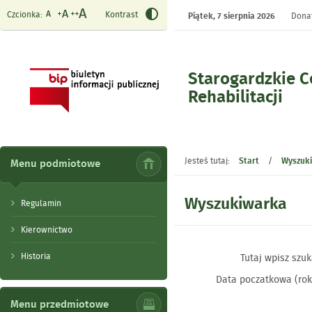
Czcionka:
Kontrast
Piątek,
7 sierpnia 2026
Donat
Starogardzkie 
Rehabilitacji
- Wyszukiwarka
Jesteś tutaj:
Start
/
Wyszuk
Menu podmiotowe
Wyszukiwarka
Regulamin
Kierownictwo
Historia
Tutaj wpisz szuk
Data poczatkowa (rok
Menu przedmiotowe