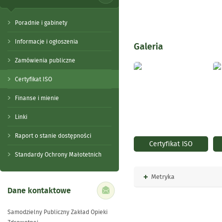
Poradnie i gabinety
Informacje i ogłoszenia
Galeria
Zamówienia publiczne
Certyfikat ISO
Finanse i mienie
Linki
Raport o stanie dostępności
Certyfikat ISO
Standardy Ochrony Małotetnich
Rozwiń
Metryka
Dane kontaktowe
Samodzielny Publiczny Zakład Opieki