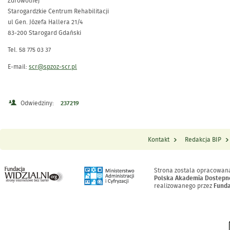
Zdrowotnej
Starogardzkie Centrum Rehabilitacji
ul Gen. Józefa Hallera 21/4
83-200 Starogard Gdański
Tel. 58 775 03 37
E-mail:
scr@spzoz-scr.pl
Odwiedziny:
237219
Kontakt
Redakcja BIP
Menu Stopka
Strona zostala opracowan
Polska Akademia Dostepn
realizowanego przez
Funda