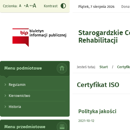
Czcionka:
Kontrast
Piątek,
7 sierpnia 2026
Donat
Starogardzkie 
Rehabilitacji
- Certyfikat ISO
Jesteś tutaj:
Start
/
Certyfi
Menu podmiotowe
Certyfikat ISO
Regulamin
Kierownictwo
Historia
Polityka jakości
2021-10-12
Menu przedmiotowe