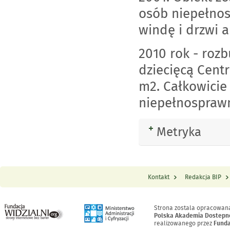
osób niepełnos
windę i drzwi 
2010 rok - roz
dziecięcą Cent
m2. Całkowicie
niepełnospraw
Metryka
Rozwiń
Kontakt
Redakcja BIP
Menu Stopka
Strona zostala opracowan
Polska Akademia Dostepn
realizowanego przez
Funda