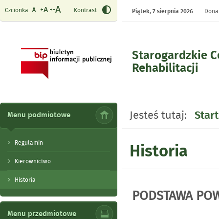
Czcionka:
Kontrast
Piątek,
7 sierpnia 2026
Donat
Starogardzkie 
Rehabilitacji
- Historia
Jesteś tutaj:
Start
Menu podmiotowe
Regulamin
Historia
Kierownictwo
Historia
PODSTAWA PO
Menu przedmiotowe