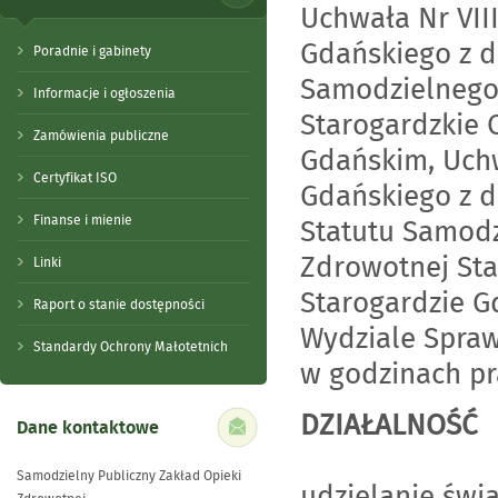
Uchwała Nr VII
Gdańskiego z d
Poradnie i gabinety
Samodzielnego
Informacje i ogłoszenia
Starogardzkie 
Zamówienia publiczne
Gdańskim, Uchw
Certyfikat ISO
Gdańskiego z d
Finanse i mienie
Statutu Samodz
Zdrowotnej Sta
Linki
Starogardzie G
Raport o stanie dostępności
Wydziale Spraw
Standardy Ochrony Małotetnich
w godzinach pr
DZIAŁALNOŚĆ
Dane kontaktowe
Samodzielny Publiczny Zakład Opieki
udzielanie świ