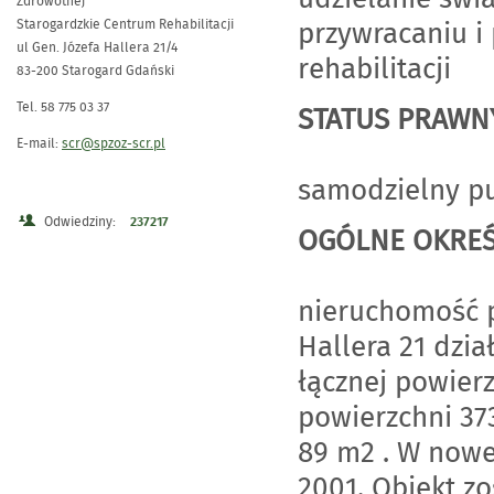
Zdrowotnej
przywracaniu i
Starogardzkie Centrum Rehabilitacji
ul Gen. Józefa Hallera 21/4
rehabilitacji
83-200 Starogard Gdański
Tel. 58 775 03 37
STATUS PRAWN
E-mail:
scr@spzoz-scr.pl
samodzielny pu
Odwiedziny:
237217
OGÓLNE OKREŚ
nieruchomość p
Hallera 21 dzi
łącznej powierz
powierzchni 373
89 m2 . W nowe
2001. Obiekt z